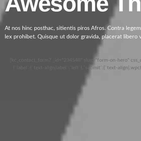
Awesome T
At nos hinc posthac, sitientis piros Afros. Contra legem 
lex prohibet. Quisque ut dolor gravida, placerat libero 
[kc_contact_form7 _id="234548" slug="form-on-hero" css_c
{`label`:{`text-align|label`:`left`},`submit`:{`text-align|.wp